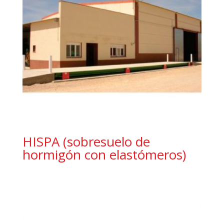
HISPA (sobresuelo de
hormigón con elastómeros)