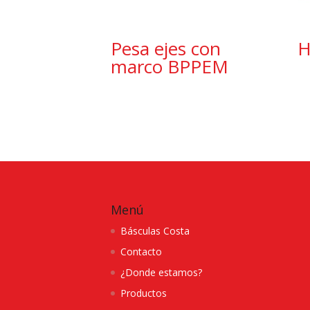
Pesa ejes con
H
marco BPPEM
Menú
Básculas Costa
Contacto
¿Donde estamos?
Productos