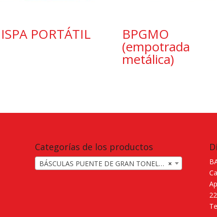
ISPA PORTÁTIL
BPGMO
(empotrada
metálica)
Categorías de los productos
D
BA
BÁSCULAS PUENTE DE GRAN TONELAJE
×
Ca
Ap
22
Te