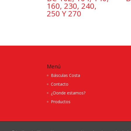
160, 230, 240,
250 Y 270
Menú
Básculas Costa
Contacto
¿Donde estamos?
Productos