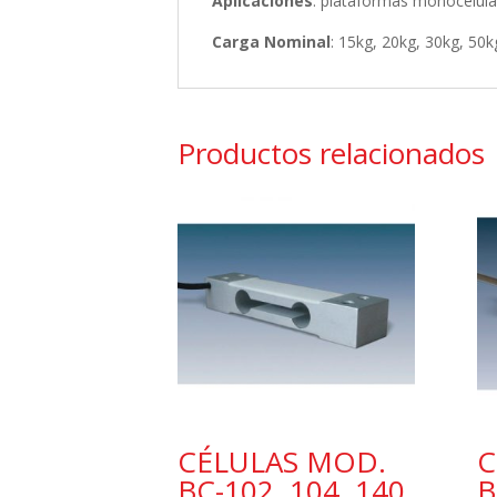
Aplicaciones
: plataformas monocélula
Carga Nominal
: 15kg, 20kg, 30kg, 50
Productos relacionados
CÉLULAS MOD.
C
BC-102, 104, 140,
B