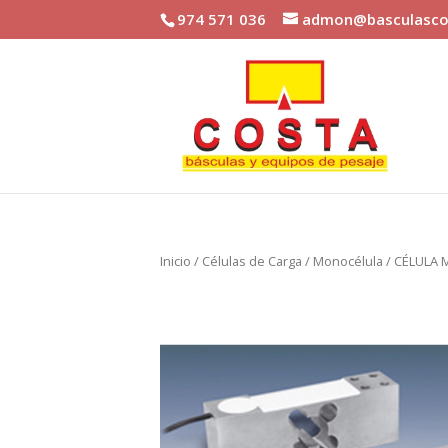
974 571 036
admon@basculasco
Inicio
/
Células de Carga
/
Monocélula
/ CÉLULA 