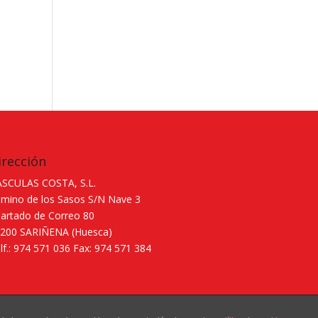
irección
SCULAS COSTA, S.L.
mino de los Sasos S/N Nave 3
artado de Correo 80
200 SARIÑENA (Huesca)
lf.: 974 571 036 Fax: 974 571 384