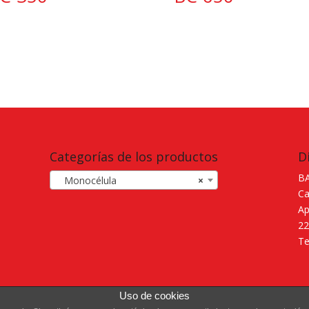
Categorías de los productos
D
BA
Monocélula
×
Ca
Ap
22
Te
Uso de cookies